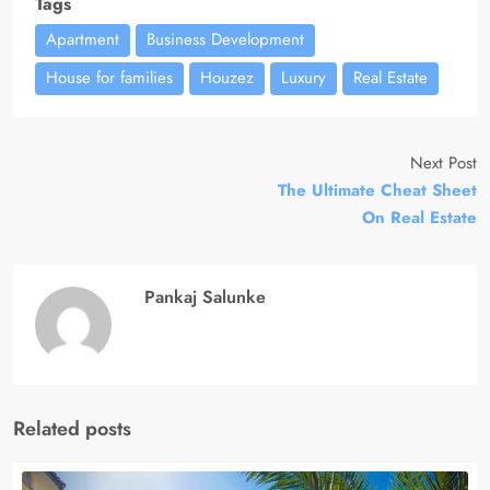
Tags
Apartment
Business Development
House for families
Houzez
Luxury
Real Estate
Next Post
The Ultimate Cheat Sheet
On Real Estate
Pankaj Salunke
Related posts