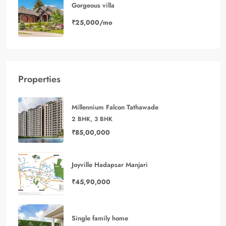
Gorgeous villa
₹25,000/mo
Properties
Millennium Falcon Tathawade
2 BHK, 3 BHK
₹85,00,000
Joyville Hadapsar Manjari
₹45,90,000
Single family home