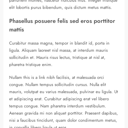
parturient montes, nascetur ridiculus mus. Integer tristique
elit lobortis purus bibendum, quis dictum metus mattis.
Phasellus posuere felis sed eros porttitor
mattis
Curabitur massa magna, tempor in blandit id, porta in
ligula. Aliquam laoreet nisl massa, at interdum mauris
sollicitudin et. Mauris risus lectus, tristique at nisl at,
pharetra tristique enim.
Nullam this is a link nibh facilisis, at malesuada orci
congue. Nullam tempus sollicitudin cursus. Nulla elit
mauris, volutpat eu varius malesuada, pulvinar eu ligula. Ut
et adipiscing erat. Curabitur adipiscing erat vel libero
tempus congue. Nam pharetra interdum vestibulum.
Aenean gravida mi non aliquet porttitor. Praesent dapibus,
nisi a faucibus tincidunt, quam dolor condimentum metus,
in convallis libero ligula ut eros.