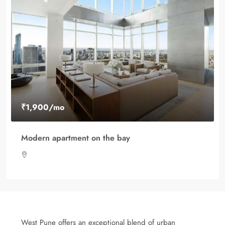
,900
/mo
₹1,900
dern apartment on the bay
Modern o
West Pune offers an exceptional blend of urban