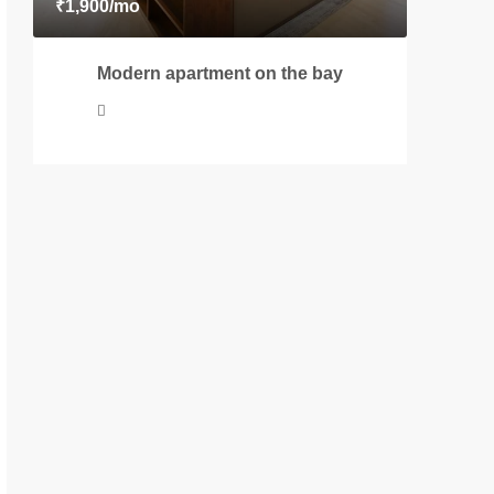
₹1,900
/mo
₹1,900
/
Modern apartment on the bay