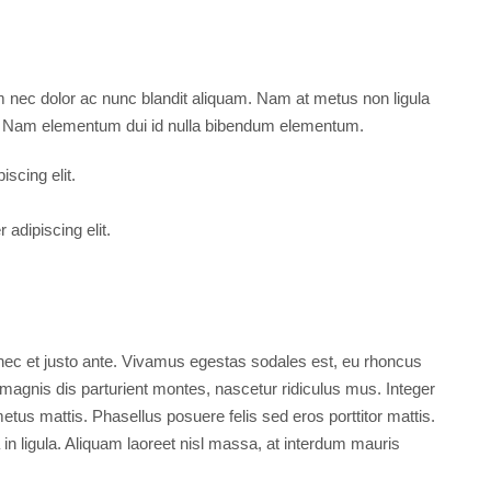
₹10,391
Millennium Falcon Tathawade
m nec dolor ac nunc blandit aliquam. Nam at metus non ligula
Tathawade, Pune
. Nam elementum dui id nulla bibendum elementum.
2 BHK, 3 BHK
scing elit.
adipiscing elit.
nec et justo ante. Vivamus egestas sodales est, eu rhoncus
agnis dis parturient montes, nascetur ridiculus mus. Integer
metus mattis. Phasellus posuere felis sed eros porttitor mattis.
in ligula. Aliquam laoreet nisl massa, at interdum mauris