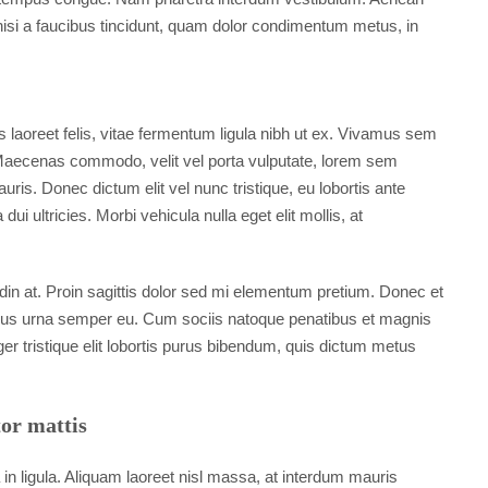
 nisi a faucibus tincidunt, quam dolor condimentum metus, in
s laoreet felis, vitae fermentum ligula nibh ut ex. Vivamus sem
. Maecenas commodo, velit vel porta vulputate, lorem sem
ris. Donec dictum elit vel nunc tristique, eu lobortis ante
ui ultricies. Morbi vehicula nulla eget elit mollis, at
udin at. Proin sagittis dolor sed mi elementum pretium. Donec et
cus urna semper eu. Cum sociis natoque penatibus et magnis
ger tristique elit lobortis purus bibendum, quis dictum metus
tor mattis
in ligula. Aliquam laoreet nisl massa, at interdum mauris