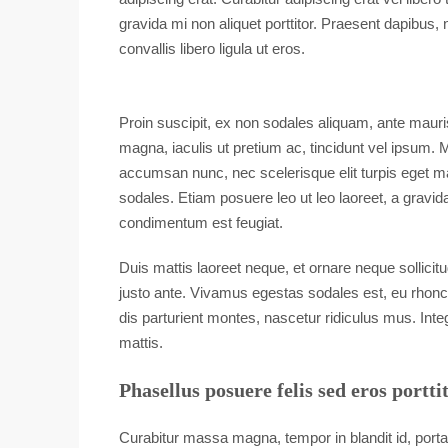
gravida mi non aliquet porttitor. Praesent dapibus,
convallis libero ligula ut eros.
Proin suscipit, ex non sodales aliquam, ante mauri
magna, iaculis ut pretium ac, tincidunt vel ipsum
accumsan nunc, nec scelerisque elit turpis eget mau
sodales. Etiam posuere leo ut leo laoreet, a gravida d
condimentum est feugiat.
Duis mattis laoreet neque, et ornare neque sollicit
justo ante. Vivamus egestas sodales est, eu rhon
dis parturient montes, nascetur ridiculus mus. Inte
mattis.
Phasellus posuere felis sed eros portti
Curabitur massa magna, tempor in blandit id, porta 