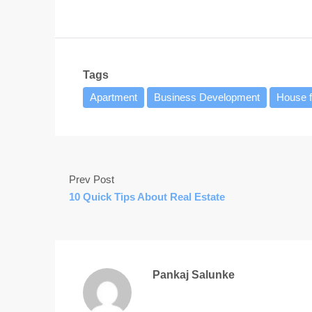
Tags
Apartment
Business Development
House f
Prev Post
10 Quick Tips About Real Estate
Pankaj Salunke