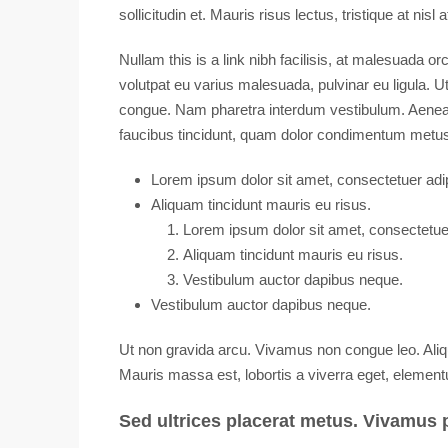
sollicitudin et. Mauris risus lectus, tristique at nisl 
Nullam this is a link nibh facilisis, at malesuada o
volutpat eu varius malesuada, pulvinar eu ligula. Ut
congue. Nam pharetra interdum vestibulum. Aenean g
faucibus tincidunt, quam dolor condimentum metus, i
Lorem ipsum dolor sit amet, consectetuer adipi
₹9,90,000
Aliquam tincidunt mauris eu risus.
₹5,400
/sq ft
Lorem ipsum dolor sit amet, consectetuer 
Aliquam tincidunt mauris eu risus.
Villa with 
Vestibulum auctor dapibus neque.
Vestibulum auctor dapibus neque.
Ut non gravida arcu. Vivamus non congue leo. Aliq
Mauris massa est, lobortis a viverra eget, element
Sed ultrices placerat metus. Vivamus 