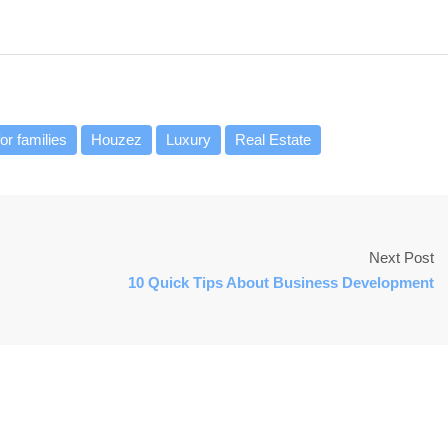
or families
Houzez
Luxury
Real Estate
Next Post
10 Quick Tips About Business Development