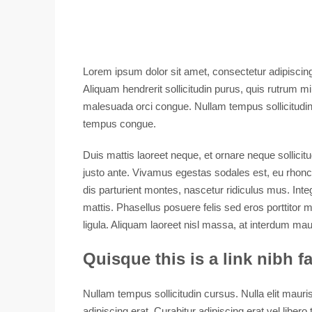
Lorem ipsum dolor sit amet, consectetur adipiscing 
Aliquam hendrerit sollicitudin purus, quis rutrum
malesuada orci congue. Nullam tempus sollicitudin 
tempus congue.
Duis mattis laoreet neque, et ornare neque sollicit
justo ante. Vivamus egestas sodales est, eu rhon
dis parturient montes, nascetur ridiculus mus. Inte
mattis. Phasellus posuere felis sed eros porttitor 
ligula. Aliquam laoreet nisl massa, at interdum mauri
Quisque this is a link nibh f
Nullam tempus sollicitudin cursus. Nulla elit mauris
adipiscing erat. Curabitur adipiscing erat vel li