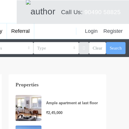
Call Us:
90490 58825
Login
Register
y
Referral
us
Type
Clear
Search
Properties
Ample apartment at last floor
₹2,45,000