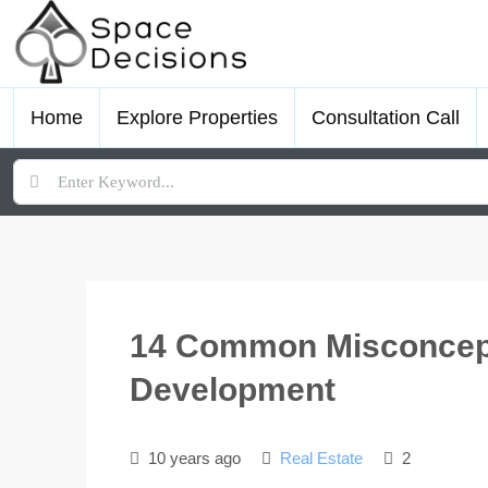
Home
Explore Properties
Consultation Call
14 Common Misconcept
Development
10 years ago
Real Estate
2