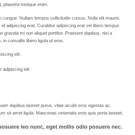
at, pharetra tristique enim.
rci congue. Nullam tempus sollicitudin cursus. Nulla elit mauris,
 et adipiscing erat. Curabitur adipiscing erat vel libero tempus
ravida mi non aliquet porttitor. Praesent dapibus, nisi a
n convallis libero ligula ut eros.
scing elit.
adipiscing elit.
pool
uam dapibus laoreet purus, vitae iaculis eros egestas ac.
um sit amet ligula. Maecenas venenatis eros quis porta laoreet.
posuere leo nunc, eget mollis odio posuere nec.
₹85,00,000