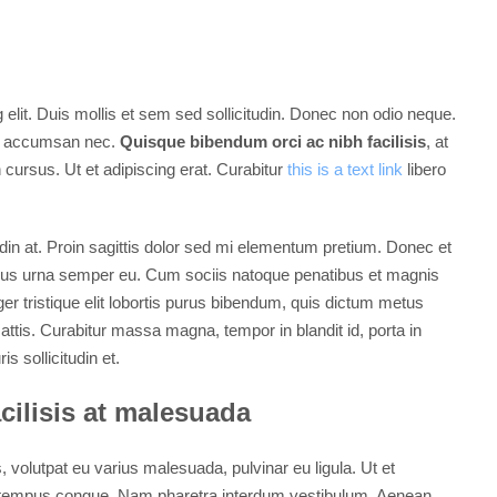
elit. Duis mollis et sem sed sollicitudin. Donec non odio neque.
 mi accumsan nec.
Quisque bibendum orci ac nibh facilisis
, at
cursus. Ut et adipiscing erat. Curabitur
this is a text link
libero
udin at. Proin sagittis dolor sed mi elementum pretium. Donec et
cus urna semper eu. Cum sociis natoque penatibus et magnis
ger tristique elit lobortis purus bibendum, quis dictum metus
mattis. Curabitur massa magna, tempor in blandit id, porta in
s sollicitudin et.
acilisis at malesuada
, volutpat eu varius malesuada, pulvinar eu ligula. Ut et
bero tempus congue. Nam pharetra interdum vestibulum. Aenean